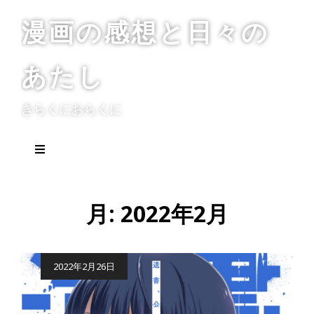
漫画の感想と日々の
あたし
きらくにおらくに
月:
2022年2月
公
2022年2月26日
開
日