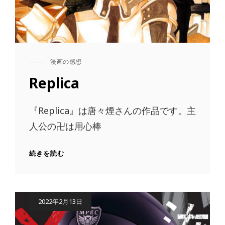
漫画の感想
CAT
LINKS
Replica
『Replica』は唐々煙さんの作品です。主
人公の卍は用心棒
REPLICA
続きを読む
公
2022年2月13日
開
日