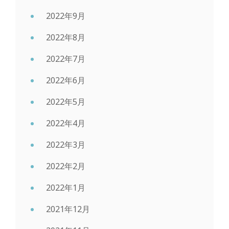
2022年9月
2022年8月
2022年7月
2022年6月
2022年5月
2022年4月
2022年3月
2022年2月
2022年1月
2021年12月