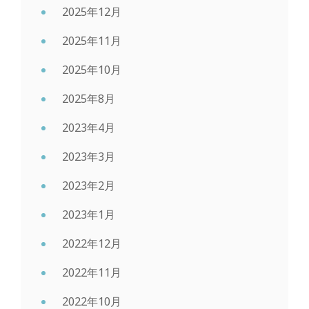
2025年12月
2025年11月
2025年10月
2025年8月
2023年4月
2023年3月
2023年2月
2023年1月
2022年12月
2022年11月
2022年10月