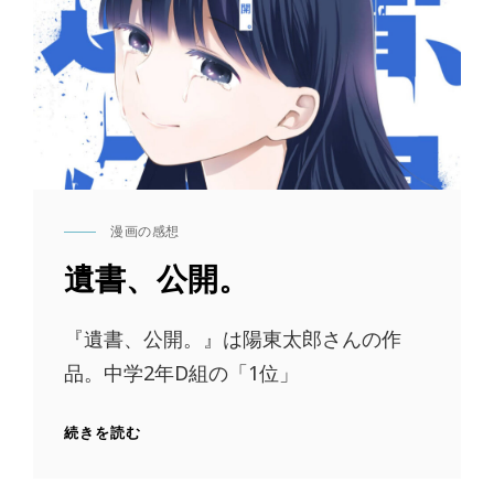
漫画の感想
CAT
LINKS
遺書、公開。
『遺書、公開。』は陽東太郎さんの作
品。中学2年D組の「1位」
遺
続きを読む
書、
公