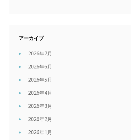
アーカイブ
2026年7月
2026年6月
2026年5月
2026年4月
2026年3月
2026年2月
2026年1月