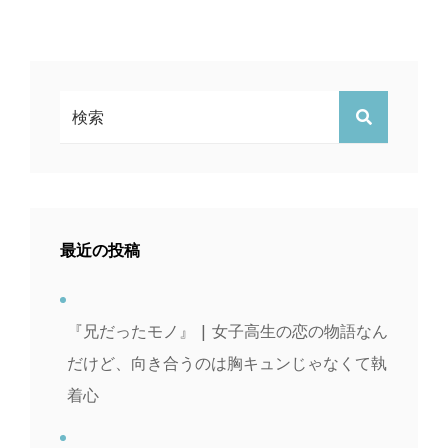
検
検
索:
索
最近の投稿
『兄だったモノ』 | 女子高生の恋の物語なん
だけど、向き合うのは胸キュンじゃなくて執
着心