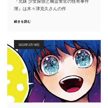
『兄妹 少女探偵と幽霊警官の怪奇事件
簿』は木々津克久さんの作
兄
続きを読む
妹
少
女
探
公
2022年2月18日
偵
開
と
日
幽
霊
警
官
の
怪
奇
事
件
簿