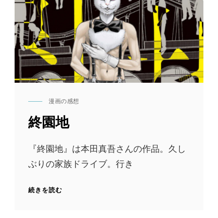
漫画の感想
CAT
LINKS
終園地
『終園地』は本田真吾さんの作品。久し
ぶりの家族ドライブ。行き
終
続きを読む
園
地