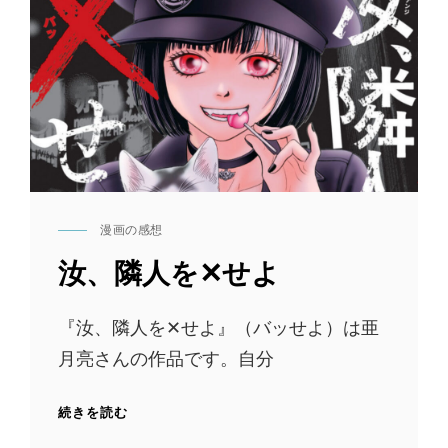
漫画の感想
CAT
LINKS
汝、隣人を✕せよ
『汝、隣人を✕せよ』（バッせよ）は亜
月亮さんの作品です。自分
汝、
続きを読む
隣