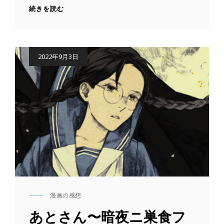
瑠
続きを読む
璃
宮
幽
幻
公
2022年9月3日
古
開
物
日
店
漫画の感想
CAT
LINKS
あとさん〜暗夜ニ巣食フ