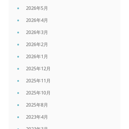
2026年5月
2026年4月
2026年3月
2026年2月
2026年1月
2025年12月
2025年11月
2025年10月
2025年8月
2023年4月
2023年3月