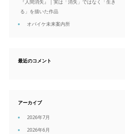
『人間消失』｜実は「消失」ではなく「生き
る」を描いた作品
オバイケ未来案内所
最近のコメント
アーカイブ
2026年7月
2026年6月