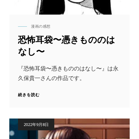
漫画の感想
CAT
LINKS
恐怖耳袋〜憑きもののは
なし〜
『恐怖耳袋〜憑きもののはなし〜』は永
久保貴一さんの作品です。
恐
続きを読む
怖
耳
袋〜
憑
公
2022年9月8日
き
開
も
日
の