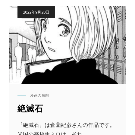
公
2022年9月20日
開
日
漫画の感想
CAT
LINKS
絶滅石
『絶滅石』は倉薗紀彦さんの作品です。
米国の高校生ミロは、それ