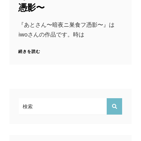
憑影〜
『あとさん〜暗夜ニ巣食フ憑影〜』は
iwoさんの作品です。時は
あ
続きを読む
と
さ
ん〜
暗
夜
ニ
巣
食
検
検
フ
索:
索
憑
影〜