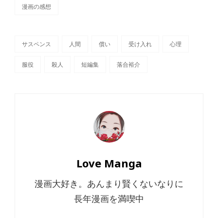
漫画の感想
カ
テ
ゴ
リ
サスペンス
人間
償い
受け入れ
心理
ー
タ
服役
殺人
短編集
落合裕介
グ,
投
Love Manga
稿
漫画大好き。あんまり賢くないなりに
者:
長年漫画を満喫中