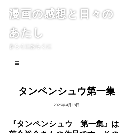
漫画の感想と日々の
あたし
きらくにおらくに
タンペンシュウ第一集
公
2026年4月18日
開
日
『タンペンシュウ 第一集』は