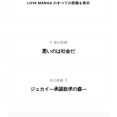
LOVE MANGA のすべての投稿を表示
投
前
前の投稿
稿
悪いのは社会だ
の
ナ
投
ビ
稿
ゲ
次
次の投稿
ー
ジュカイ―承認欲求の森―
の
投
シ
稿
ョ