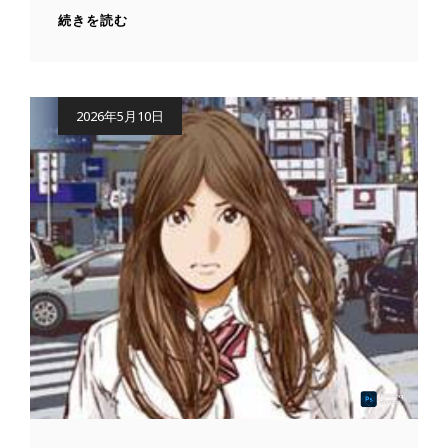
『ボ
続きを読む
ク
の
知
ら
公
2026年5月10日
な
開
い
日
カ
ノ
ジ
ョ』
｜
誰
か
の
支
え
で
あ
り
た
い