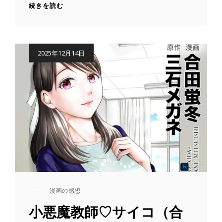
仮
続きを読む
門
消
え
た
公
2025年12月14日
少
開
女
日
ー
10
年
目
の
真
実
漫画の感想
CAT
LINKS
小悪魔教師♡サイコ（合