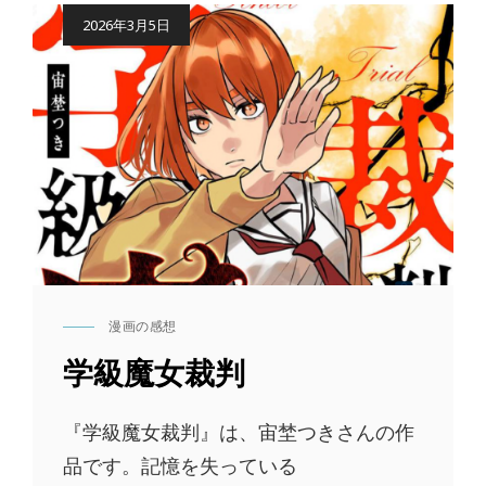
シ
公
2026年3月5日
ュ
開
ウ
日
第
一
集
漫画の感想
CAT
LINKS
学級魔女裁判
『学級魔女裁判』は、宙埜つきさんの作
品です。記憶を失っている