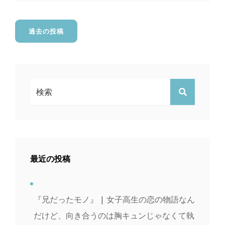
ャ
ク
の
投
ダ
過去の投稿
ン
稿
ス、
誰
ナ
が
見
検
ビ
検
た？
索:
索
ゲ
ー
シ
最近の投稿
ョ
ン
『兄だったモノ』 | 女子高生の恋の物語なん
だけど、向き合うのは胸キュンじゃなくて執