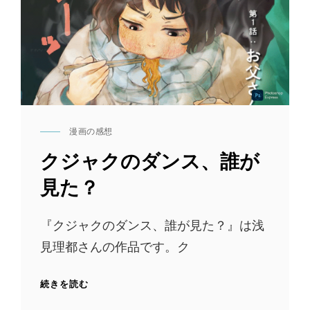
漫画の感想
CAT
LINKS
クジャクのダンス、誰が
見た？
『クジャクのダンス、誰が見た？』は浅
見理都さんの作品です。ク
ク
続きを読む
ジ