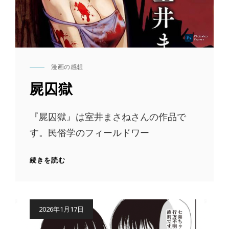
漫画の感想
CAT
LINKS
屍囚獄
『屍囚獄』は室井まさねさんの作品で
す。民俗学のフィールドワー
屍
続きを読む
囚
獄
公
2026年1月17日
開
日