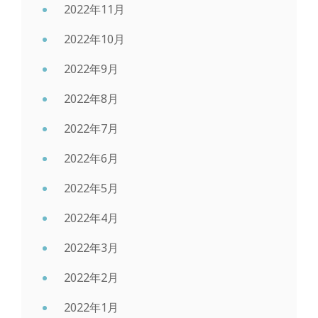
2022年11月
2022年10月
2022年9月
2022年8月
2022年7月
2022年6月
2022年5月
2022年4月
2022年3月
2022年2月
2022年1月